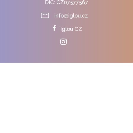
DIČ: CZ07577567
info@iglou.cz
Iglou CZ