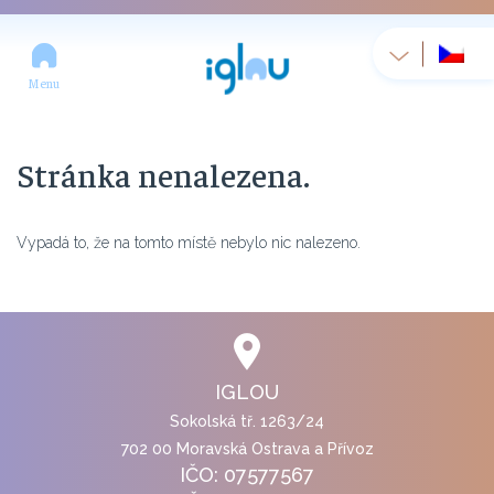
Menu
Stránka nenalezena.
Vypadá to, že na tomto místě nebylo nic nalezeno.
IGLOU
Sokolská tř. 1263/24
702 00 Moravská Ostrava a Přívoz
IČO: 07577567